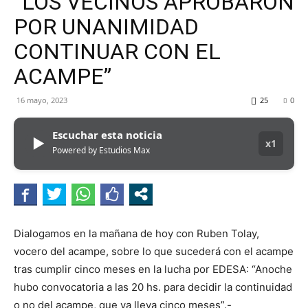
“LOS VECINOS APROBARON
MHZ
POR UNANIMIDAD
CONTINUAR CON EL
ACAMPE”
16 mayo, 2023
25
0
Escuchar esta noticia
▶
x1
Powered by Estudios Max
Dialogamos en la mañana de hoy con Ruben Tolay,
vocero del acampe, sobre lo que sucederá con el acampe
tras cumplir cinco meses en la lucha por EDESA: “Anoche
hubo convocatoria a las 20 hs. para decidir la continuidad
o no del acampe, que ya lleva cinco meses”.-