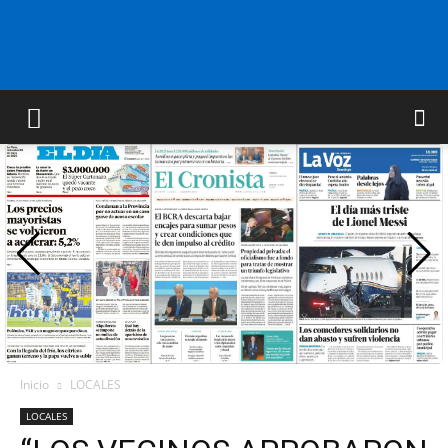
FM
GOLD
ORAN
107.1
Inicio
LOCALES
LOCALES