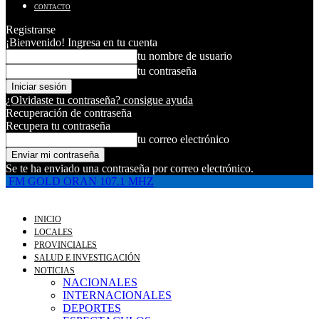
CONTACTO
Registrarse
¡Bienvenido! Ingresa en tu cuenta
tu nombre de usuario
tu contraseña
¿Olvidaste tu contraseña? consigue ayuda
Recuperación de contraseña
Recupera tu contraseña
tu correo electrónico
Se te ha enviado una contraseña por correo electrónico.
FM GOLD ORAN 107.1 MHZ
INICIO
LOCALES
PROVINCIALES
SALUD E INVESTIGACIÓN
NOTICIAS
NACIONALES
INTERNACIONALES
DEPORTES