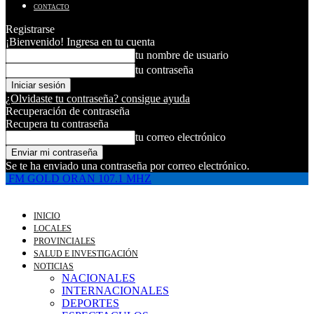
CONTACTO
Registrarse
¡Bienvenido! Ingresa en tu cuenta
tu nombre de usuario
tu contraseña
¿Olvidaste tu contraseña? consigue ayuda
Recuperación de contraseña
Recupera tu contraseña
tu correo electrónico
Se te ha enviado una contraseña por correo electrónico.
FM GOLD ORAN 107.1 MHZ
INICIO
LOCALES
PROVINCIALES
SALUD E INVESTIGACIÓN
NOTICIAS
NACIONALES
INTERNACIONALES
DEPORTES