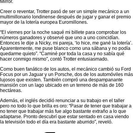
Mirror.
Creer o reventar, Trotter pasó de ser un simple mecánico a un
multimillonario londinense después de jugar y ganar el premio
mayor de la lotería europea Euromillones.
“El viernes por la noche saqué mi billete para comprobar los
números ganadores y observé que uno a uno coincidían.
Entonces le dije a Nicky, mi pareja, ‘lo hice, me gané la lotería’.
Aparentemente, me puse blanco como una sábana y no podía
quedarme quieto”. “Caminé por toda la casa y no sabía qué
hacer conmigo mismo”, contó Trotter entusiasmado.
Como buen fanático de los autos, el mecánico cambió su Ford
Focus por un Jaguar y un Porsche, dos de los automóviles más
lujosos que existen. También compró una despampanante
mansión con un lago ubicado en un terreno de más de 160
hectáreas.
Además, el inglés decidió renunciar a su trabajo en el taller
pero no todo lo que brilla es oro: “Pasar de tener que trabajar a
no tener que trabajar más fue algo bastante extraño a lo que
adaptarse. Pronto descubrí que estar sentado en casa viendo
la televisión todo el día era bastante aburrido”, reveló.