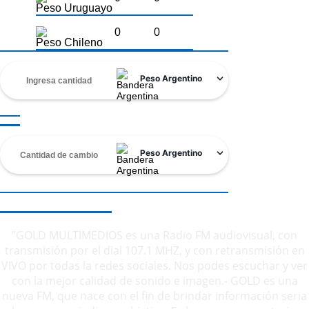
Peso Uruguayo
0
0
Peso Chileno
SOBRE NOSOTROS
"GOLD MULTIMEDIOS es una Radio FM audiovisual, con
transmisión por el dial 107.1 MHZ, y con retransmisión en
VIVO por todas la redes sociales. Nos podes escuchar y ver
con la mejor calidad de sonido e imagen.- GOLD es una
nueva FM, que nace con el fin de brindar información seria