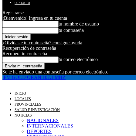
CONTACTO
Registrarse
¡Bienvenido! Ingresa en tu cuenta
tu nombre de usuario
tu contraseña
¿Olvidaste tu contraseña? consigue ayuda
Recuperación de contraseña
Recupera tu contraseña
tu correo electrónico
Se te ha enviado una contraseña por correo electrónico.
FM GOLD ORAN 107.1 MHZ
INICIO
LOCALES
PROVINCIALES
SALUD E INVESTIGACIÓN
NOTICIAS
NACIONALES
INTERNACIONALES
DEPORTES