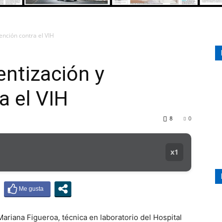
ención contra el VIH
107.1
ntización y
a el VIH
MHZ
8
0
x1
ariana Figueroa, técnica en laboratorio del Hospital