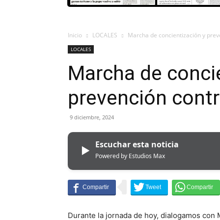
Inicio
LOCALES
Marcha de concientización y prev
LOCALES
Marcha de concie
prevención contr
9 diciembre, 2024
Escuchar esta noticia
▶
Powered by Estudios Max
Durante la jornada de hoy, dialogamos con M