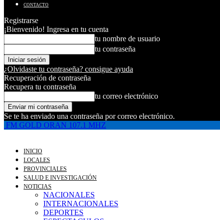
CONTACTO
Registrarse
¡Bienvenido! Ingresa en tu cuenta
tu nombre de usuario
tu contraseña
¿Olvidaste tu contraseña? consigue ayuda
Recuperación de contraseña
Recupera tu contraseña
tu correo electrónico
Se te ha enviado una contraseña por correo electrónico.
FM GOLD ORAN 107.1 MHZ
INICIO
LOCALES
PROVINCIALES
SALUD E INVESTIGACIÓN
NOTICIAS
NACIONALES
INTERNACIONALES
DEPORTES