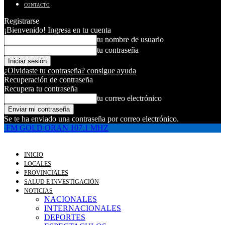
CONTACTO
Registrarse
¡Bienvenido! Ingresa en tu cuenta
tu nombre de usuario
tu contraseña
¿Olvidaste tu contraseña? consigue ayuda
Recuperación de contraseña
Recupera tu contraseña
tu correo electrónico
Se te ha enviado una contraseña por correo electrónico.
FM GOLD ORAN 107.1 MHZ
INICIO
LOCALES
PROVINCIALES
SALUD E INVESTIGACIÓN
NOTICIAS
NACIONALES
INTERNACIONALES
DEPORTES