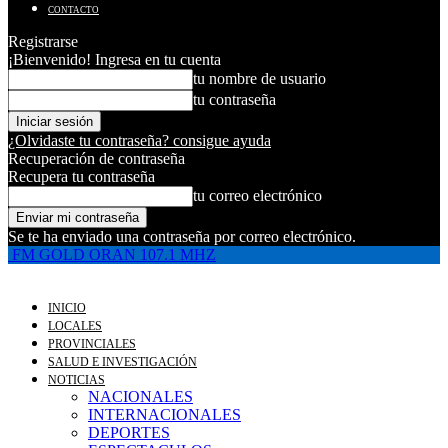
CONTACTO
Registrarse
¡Bienvenido! Ingresa en tu cuenta
tu nombre de usuario
tu contraseña
¿Olvidaste tu contraseña? consigue ayuda
Recuperación de contraseña
Recupera tu contraseña
tu correo electrónico
Se te ha enviado una contraseña por correo electrónico.
FM GOLD ORAN 107.1 MHZ
INICIO
LOCALES
PROVINCIALES
SALUD E INVESTIGACIÓN
NOTICIAS
NACIONALES
INTERNACIONALES
DEPORTES