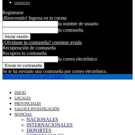
CONTACTO
Registrarse
¡Bienvenido! Ingresa en tu cuenta
tu nombre de usuario
tu contraseña
¿Olvidaste tu contraseña? consigue ayuda
Recuperación de contraseña
Recupera tu contraseña
tu correo electrónico
Se te ha enviado una contraseña por correo electrónico.
FM GOLD ORAN 107.1 MHZ
INICIO
LOCALES
PROVINCIALES
SALUD E INVESTIGACIÓN
NOTICIAS
NACIONALES
INTERNACIONALES
DEPORTES