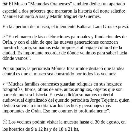
🖼
El Museo “Memorias Oranenses” también dedica un apartado
especial a dos próceres que marcaron la historia del norte salteño:
Manuel Eduardo Arias y Martín Miguel de Güemes.
En la apertura del museo, el intendente Baltasar Lara Gros expresó:
> “En el marco de las celebraciones patronales y fundacionales de
Orán, y con el afán de que las nuevas generaciones conozcan
nuestra historia, sumamos esta propuesta al bagaje cultural de la
ciudad. Es importante recordar de dónde venimos para saber hacia
dónde vamos”.
Por su parte, la periodista Mónica Insaurralde destacó que la idea
central es que el museo sea construido por todos los vecinos:
> “Muchas familias oranenses guardan reliquias en sus hogares:
fotografías, libros, obras de arte, autos antiguos, objetos que son
parte de nuestra historia. En esta edición sumamos material
audiovisual digitalizado del querido periodista Jorge Tejerina, quien
dedicó su vida a inmortalizar los hechos y personajes más
importantes de Orán. Eso me conmovió profundamente”.
🕘
Los vecinos podrán visitar la muestra hasta el 30 de agosto, en
los horarios de 9 a 12 hs y de 18 a 21 hs.