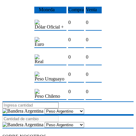
Moneda
Compra
Venta
0
0
Dólar Oficial +
0
0
Euro
0
0
Real
0
0
Peso Uruguayo
0
0
Peso Chileno