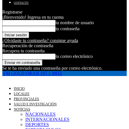
CONTACTO
Registrarse
¡Bienvenido! Ingresa en tu cuenta
tu nombre de usuario
tu contraseña
¿Olvidaste tu contraseña? consigue ayuda
Recuperación de contraseña
Recupera tu contraseña
tu correo electrónico
Se te ha enviado una contraseña por correo electrónico.
FM GOLD ORAN 107.1 MHZ
INICIO
LOCALES
PROVINCIALES
SALUD E INVESTIGACIÓN
NOTICIAS
NACIONALES
INTERNACIONALES
DEPORTES