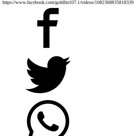
https://www.facebook.com/goldfm107.1/videos/1082368835818339