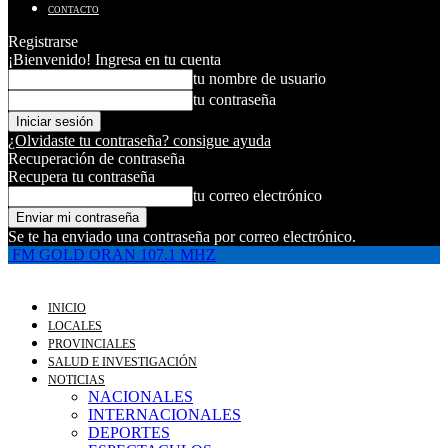
CONTACTO
Registrarse
¡Bienvenido! Ingresa en tu cuenta
tu nombre de usuario
tu contraseña
¿Olvidaste tu contraseña? consigue ayuda
Recuperación de contraseña
Recupera tu contraseña
tu correo electrónico
Se te ha enviado una contraseña por correo electrónico.
FM GOLD ORAN 107.1 MHZ
INICIO
LOCALES
PROVINCIALES
SALUD E INVESTIGACIÓN
NOTICIAS
NACIONALES
INTERNACIONALES
DEPORTES