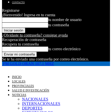
CONTACTO
Registrarse
¡Bienvenido! Ingresa en tu cuenta
tu nombre de usuario
tu contraseña
¿Olvidaste tu contraseña? consigue ayuda
Recuperación de contraseña
Recupera tu contraseña
tu correo electrónico
Se te ha enviado una contraseña por correo electrónico.
FM GOLD ORAN 107.1 MHZ
INICIO
LOCALES
PROVINCIALES
SALUD E INVESTIGACIÓN
NOTICIAS
NACIONALES
INTERNACIONALES
DEPORTES