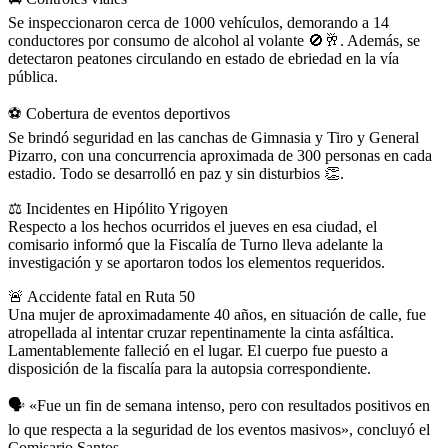
Se inspeccionaron cerca de 1000 vehículos, demorando a 14
conductores por consumo de alcohol al volante
🚫
🥂
. Además, se
detectaron peatones circulando en estado de ebriedad en la vía
pública.
⚽
Cobertura de eventos deportivos
Se brindó seguridad en las canchas de Gimnasia y Tiro y General
Pizarro, con una concurrencia aproximada de 300 personas en cada
estadio. Todo se desarrolló en paz y sin disturbios
👏
.
⚖️
Incidentes en Hipólito Yrigoyen
Respecto a los hechos ocurridos el jueves en esa ciudad, el
comisario informó que la Fiscalía de Turno lleva adelante la
investigación y se aportaron todos los elementos requeridos.
🚨
Accidente fatal en Ruta 50
Una mujer de aproximadamente 40 años, en situación de calle, fue
atropellada al intentar cruzar repentinamente la cinta asfáltica.
Lamentablemente falleció en el lugar. El cuerpo fue puesto a
disposición de la fiscalía para la autopsia correspondiente.
🗣️
«Fue un fin de semana intenso, pero con resultados positivos en
lo que respecta a la seguridad de los eventos masivos», concluyó el
Comisario Santos.