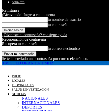
CONTACTO
Registrarse
¡Bienvenido! Ingresa en tu cuenta
tu nombre de usuario
tu contraseña
¿Olvidaste tu contraseña? consigue ayuda
Recuperación de contraseña
Recupera tu contraseña
tu correo electrónico
Se te ha enviado una contraseña por correo electrónico.
FM GOLD ORAN 107.1 MHZ
INICIO
LOCALES
PROVINCIALES
SALUD E INVESTIGACIÓN
NOTICIAS
NACIONALES
INTERNACIONALES
DEPORTES