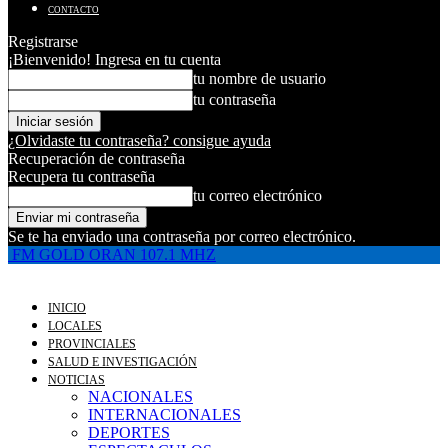
CONTACTO
Registrarse
¡Bienvenido! Ingresa en tu cuenta
tu nombre de usuario
tu contraseña
¿Olvidaste tu contraseña? consigue ayuda
Recuperación de contraseña
Recupera tu contraseña
tu correo electrónico
Se te ha enviado una contraseña por correo electrónico.
FM GOLD ORAN 107.1 MHZ
INICIO
LOCALES
PROVINCIALES
SALUD E INVESTIGACIÓN
NOTICIAS
NACIONALES
INTERNACIONALES
DEPORTES