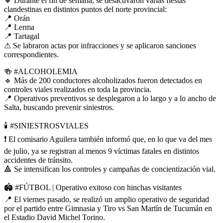
🔸
Durante el fin de semana, se desactivaron varias fiestas
clandestinas en distintos puntos del norte provincial:
📍
Orán
📍
Lerma
📍
Tartagal
⚠
Se labraron actas por infracciones y se aplicaron sanciones
correspondientes.
🍻
#ALCOHOLEMIA
🔹
Más de 200 conductores alcoholizados fueron detectados en
controles viales realizados en toda la provincia.
📍
Operativos preventivos se desplegaron a lo largo y a lo ancho de
Salta, buscando prevenir siniestros.
🕯
#SINIESTROSVIALES
❗
El comisario Aguilera también informó que, en lo que va del mes
de julio, ya se registran al menos 9 víctimas fatales en distintos
accidentes de tránsito.
🔺
Se intensifican los controles y campañas de concientización vial.
🏟
#FÚTBOL
| Operativo exitoso con hinchas visitantes
📍
El viernes pasado, se realizó un amplio operativo de seguridad
por el partido entre Gimnasia y Tiro vs San Martín de Tucumán en
el Estadio David Michel Torino.