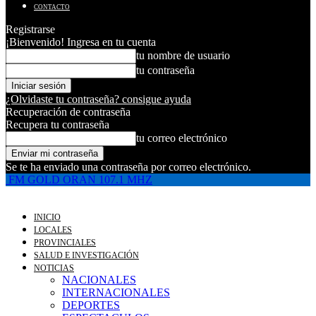
CONTACTO
Registrarse
¡Bienvenido! Ingresa en tu cuenta
tu nombre de usuario
tu contraseña
¿Olvidaste tu contraseña? consigue ayuda
Recuperación de contraseña
Recupera tu contraseña
tu correo electrónico
Se te ha enviado una contraseña por correo electrónico.
FM GOLD ORAN 107.1 MHZ
INICIO
LOCALES
PROVINCIALES
SALUD E INVESTIGACIÓN
NOTICIAS
NACIONALES
INTERNACIONALES
DEPORTES