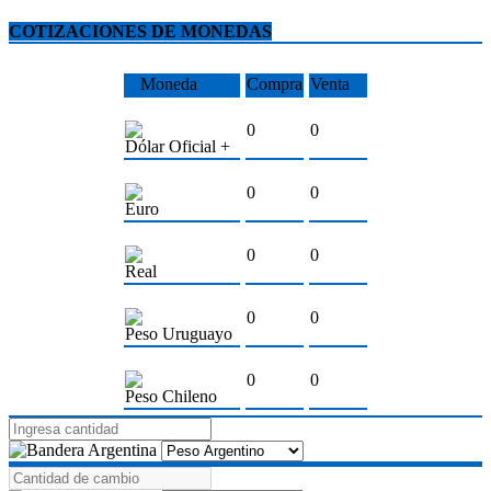
COTIZACIONES DE MONEDAS
Moneda
Compra
Venta
0
0
Dólar Oficial +
0
0
Euro
0
0
Real
0
0
Peso Uruguayo
0
0
Peso Chileno