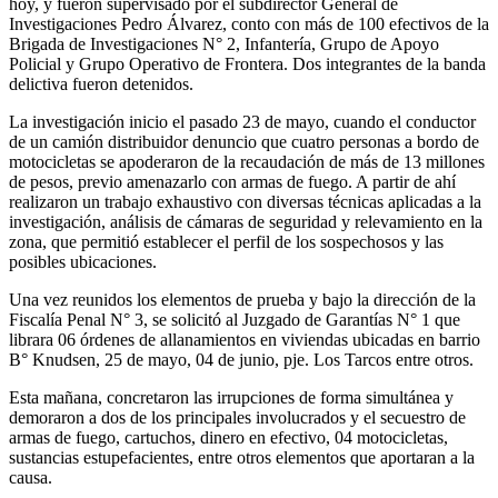
hoy, y fueron supervisado por el subdirector General de
Investigaciones Pedro Álvarez, conto con más de 100 efectivos de la
Brigada de Investigaciones N° 2, Infantería, Grupo de Apoyo
Policial y Grupo Operativo de Frontera. Dos integrantes de la banda
delictiva fueron detenidos.
La investigación inicio el pasado 23 de mayo, cuando el conductor
de un camión distribuidor denuncio que cuatro personas a bordo de
motocicletas se apoderaron de la recaudación de más de 13 millones
de pesos, previo amenazarlo con armas de fuego. A partir de ahí
realizaron un trabajo exhaustivo con diversas técnicas aplicadas a la
investigación, análisis de cámaras de seguridad y relevamiento en la
zona, que permitió establecer el perfil de los sospechosos y las
posibles ubicaciones.
Una vez reunidos los elementos de prueba y bajo la dirección de la
Fiscalía Penal N° 3, se solicitó al Juzgado de Garantías N° 1 que
librara 06 órdenes de allanamientos en viviendas ubicadas en barrio
B° Knudsen, 25 de mayo, 04 de junio, pje. Los Tarcos entre otros.
Esta mañana, concretaron las irrupciones de forma simultánea y
demoraron a dos de los principales involucrados y el secuestro de
armas de fuego, cartuchos, dinero en efectivo, 04 motocicletas,
sustancias estupefacientes, entre otros elementos que aportaran a la
causa.