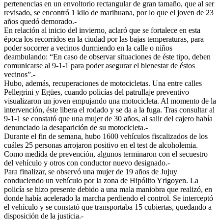
pertenencias en un envoltorio rectangular de gran tamaño, que al ser
revisado, se encontró 1 kilo de marihuana, por lo que el joven de 23
años quedó demorado.-
En relación al inicio del invierno, aclaró que se fortalece en esta
época los recorridos en la ciudad por las bajas temperaturas, para
poder socorrer a vecinos durmiendo en la calle o niños
deambulando: “En caso de observar situaciones de éste tipo, deben
comunicarse al 9-1-1 para poder asegurar el bienestar de éstos
vecinos”.-
Hubo, además, recuperaciones de motocicletas. Una entre calles
Pellegrini y Egües, cuando policías del patrullaje preventivo
visualizaron un joven empujando una motocicleta. Al momento de la
intervención, éste libera el rodado y se da a la fuga. Tras consultar al
9-1-1 se constató que una mujer de 30 años, al salir del cajero había
denunciado la desaparición de su motocicleta.-
Durante el fin de semana, hubo 1600 vehículos fiscalizados de los
cuáles 25 personas arrojaron positivo en el test de alcoholemia.
Como medida de prevención, algunos terminaron con el secuestro
del vehículo y otros con conductor nuevo designado.-
Para finalizar, se observó una mujer de 19 años de Jujuy
conduciendo un vehículo por la zona de Hipólito Yrigoyen. La
policía se hizo presente debido a una mala maniobra que realizó, en
donde había acelerado la marcha perdiendo el control. Se interceptó
el vehículo y se constató que transportaba 15 cubiertas, quedando a
disposición de la justicia.-