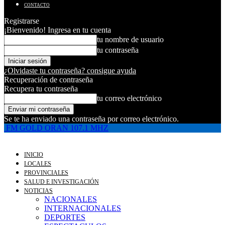
CONTACTO
Registrarse
¡Bienvenido! Ingresa en tu cuenta
tu nombre de usuario
tu contraseña
¿Olvidaste tu contraseña? consigue ayuda
Recuperación de contraseña
Recupera tu contraseña
tu correo electrónico
Se te ha enviado una contraseña por correo electrónico.
FM GOLD ORAN 107.1 MHZ
INICIO
LOCALES
PROVINCIALES
SALUD E INVESTIGACIÓN
NOTICIAS
NACIONALES
INTERNACIONALES
DEPORTES