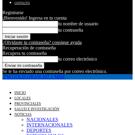
CONTACTO
Registrarse
¡Bienvenido! Ingresa en tu cuenta
tu nombre de usuario
tu contraseña
¿Olvidaste tu contraseña? consigue ayuda
Recuperación de contraseña
Recupera tu contraseña
tu correo electrónico
Se te ha enviado una contraseña por correo electrónico.
FM GOLD ORAN 107.1 MHZ
INICIO
LOCALES
PROVINCIALES
SALUD E INVESTIGACIÓN
NOTICIAS
NACIONALES
INTERNACIONALES
DEPORTES