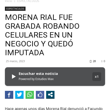
MHZ
Inicio
ESPECTACULOS
ESPECTACULOS
MORENA RIAL FUE
GRABADA ROBANDO
CELULARES EN UN
NEGOCIO Y QUEDÓ
IMPUTADA
25 marzo, 2023
28
0
Escuchar esta noticia
▶
x1
Powered by Estudios Max
Hace apenas unos días Morena Rial denunció a Facundo