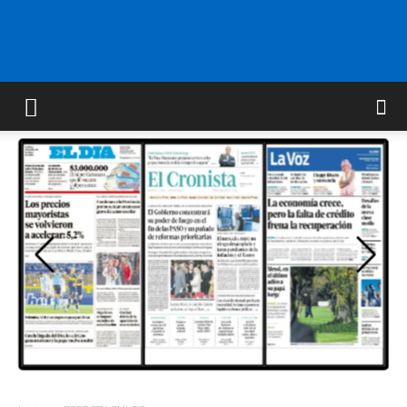
FM
GOLD
ORAN
107.1