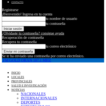
CONTACTO
Registrarse
¡Bienvenido! Ingresa en tu cuenta
tu nombre de usuario
tu contraseña
¿Olvidaste tu contraseña? consigue ayuda
Recuperación de contraseña
Recupera tu contraseña
tu correo electrónico
Se te ha enviado una contraseña por correo electrónico.
FM GOLD ORAN 107.1 MHZ
INICIO
LOCALES
PROVINCIALES
SALUD E INVESTIGACIÓN
NOTICIAS
NACIONALES
INTERNACIONALES
DEPORTES