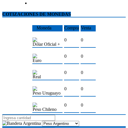
COTIZACIONES DE MONEDAS
Moneda
Compra
Venta
0
0
Dólar Oficial +
0
0
Euro
0
0
Real
0
0
Peso Uruguayo
0
0
Peso Chileno