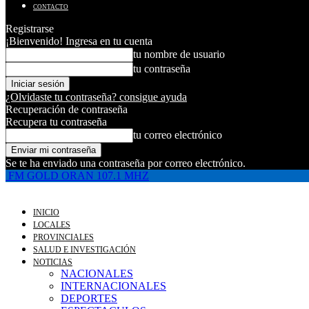
CONTACTO
Registrarse
¡Bienvenido! Ingresa en tu cuenta
tu nombre de usuario
tu contraseña
¿Olvidaste tu contraseña? consigue ayuda
Recuperación de contraseña
Recupera tu contraseña
tu correo electrónico
Se te ha enviado una contraseña por correo electrónico.
FM GOLD ORAN 107.1 MHZ
INICIO
LOCALES
PROVINCIALES
SALUD E INVESTIGACIÓN
NOTICIAS
NACIONALES
INTERNACIONALES
DEPORTES