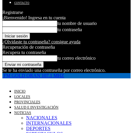
CONTACTO
Registrarse
¡Bienvenido! Ingresa en tu cuenta
tu nombre de usuario
tu contraseña
¿Olvidaste tu contraseña? consigue ayuda
Recuperación de contraseña
Recupera tu contraseña
tu correo electrónico
Se te ha enviado una contraseña por correo electrónico.
FM GOLD ORAN 107.1 MHZ
INICIO
LOCALES
PROVINCIALES
SALUD E INVESTIGACIÓN
NOTICIAS
NACIONALES
INTERNACIONALES
DEPORTES