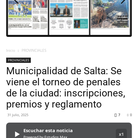
ORAN
107.1
Inicio
PROVINCIALES
PROVINCIALES
MHZ
Municipalidad de Salta: Se
viene el torneo de penales
de la ciudad: inscripciones,
premios y reglamento
31 julio, 2025
7
0
Escuchar esta noticia
▶
x1
Powered by Estudios Max