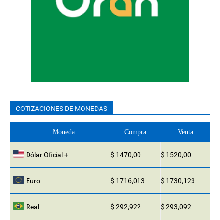
COTIZACIONES DE MONEDAS
Moneda
Compra
Venta
Dólar Oficial +
$ 1470,00
$ 1520,00
Euro
$ 1716,013
$ 1730,123
Real
$ 292,922
$ 293,092