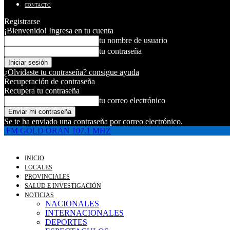
CONTACTO
Registrarse
¡Bienvenido! Ingresa en tu cuenta
tu nombre de usuario
tu contraseña
¿Olvidaste tu contraseña? consigue ayuda
Recuperación de contraseña
Recupera tu contraseña
tu correo electrónico
Se te ha enviado una contraseña por correo electrónico.
FM GOLD ORAN 107.1 MHZ
INICIO
LOCALES
PROVINCIALES
SALUD E INVESTIGACIÓN
NOTICIAS
NACIONALES
INTERNACIONALES
DEPORTES