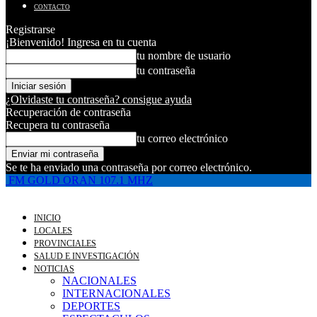
CONTACTO
Registrarse
¡Bienvenido! Ingresa en tu cuenta
tu nombre de usuario
tu contraseña
¿Olvidaste tu contraseña? consigue ayuda
Recuperación de contraseña
Recupera tu contraseña
tu correo electrónico
Se te ha enviado una contraseña por correo electrónico.
FM GOLD ORAN 107.1 MHZ
INICIO
LOCALES
PROVINCIALES
SALUD E INVESTIGACIÓN
NOTICIAS
NACIONALES
INTERNACIONALES
DEPORTES