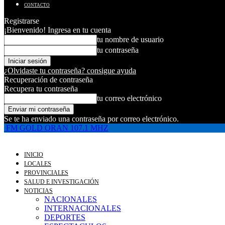
CONTACTO
Registrarse
¡Bienvenido! Ingresa en tu cuenta
tu nombre de usuario
tu contraseña
¿Olvidaste tu contraseña? consigue ayuda
Recuperación de contraseña
Recupera tu contraseña
tu correo electrónico
Se te ha enviado una contraseña por correo electrónico.
FM GOLD ORAN 107.1 MHZ
INICIO
LOCALES
PROVINCIALES
SALUD E INVESTIGACIÓN
NOTICIAS
NACIONALES
INTERNACIONALES
DEPORTES