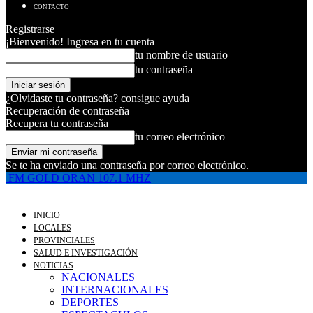
CONTACTO
Registrarse
¡Bienvenido! Ingresa en tu cuenta
tu nombre de usuario
tu contraseña
¿Olvidaste tu contraseña? consigue ayuda
Recuperación de contraseña
Recupera tu contraseña
tu correo electrónico
Se te ha enviado una contraseña por correo electrónico.
FM GOLD ORAN 107.1 MHZ
INICIO
LOCALES
PROVINCIALES
SALUD E INVESTIGACIÓN
NOTICIAS
NACIONALES
INTERNACIONALES
DEPORTES