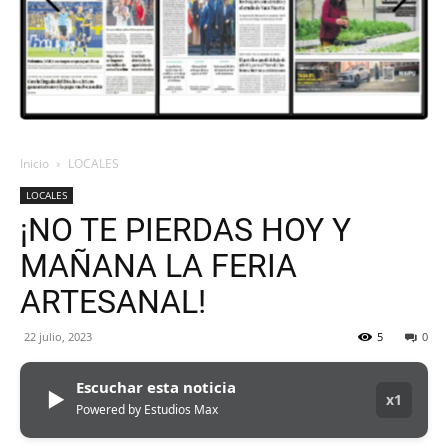
ORAN
107.1
Inicio
LOCALES
LOCALES
MHZ
¡NO TE PIERDAS HOY Y
MAÑANA LA FERIA
ARTESANAL!
22 julio, 2023
5
0
Escuchar esta noticia
▶
x1
Powered by Estudios Max