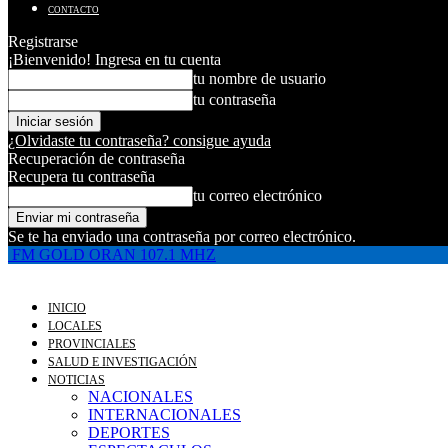
CONTACTO
Registrarse
¡Bienvenido! Ingresa en tu cuenta
tu nombre de usuario
tu contraseña
¿Olvidaste tu contraseña? consigue ayuda
Recuperación de contraseña
Recupera tu contraseña
tu correo electrónico
Se te ha enviado una contraseña por correo electrónico.
FM GOLD ORAN 107.1 MHZ
INICIO
LOCALES
PROVINCIALES
SALUD E INVESTIGACIÓN
NOTICIAS
NACIONALES
INTERNACIONALES
DEPORTES