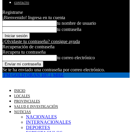
CONTACTO
Registrarse
¡Bienvenido! Ingresa en tu cuenta
tu nombre de usuario
tu contraseña
¿Olvidaste tu contraseña? consigue ayuda
Recuperación de contraseña
Recupera tu contraseña
tu correo electrónico
Se te ha enviado una contraseña por correo electrónico.
FM GOLD ORAN 107.1 MHZ
INICIO
LOCALES
PROVINCIALES
SALUD E INVESTIGACIÓN
NOTICIAS
NACIONALES
INTERNACIONALES
DEPORTES