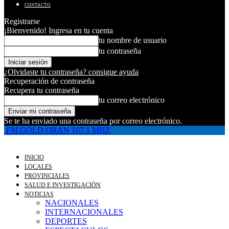
CONTACTO
Registrarse
¡Bienvenido! Ingresa en tu cuenta
tu nombre de usuario
tu contraseña
¿Olvidaste tu contraseña? consigue ayuda
Recuperación de contraseña
Recupera tu contraseña
tu correo electrónico
Se te ha enviado una contraseña por correo electrónico.
FM GOLD ORAN 107.1 MHZ
INICIO
LOCALES
PROVINCIALES
SALUD E INVESTIGACIÓN
NOTICIAS
NACIONALES
INTERNACIONALES
DEPORTES