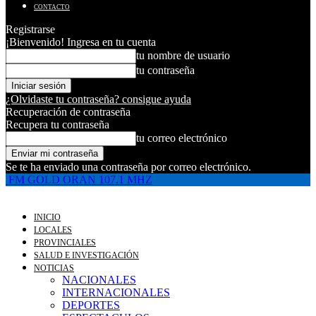
CONTACTO
Registrarse
¡Bienvenido! Ingresa en tu cuenta
tu nombre de usuario
tu contraseña
¿Olvidaste tu contraseña? consigue ayuda
Recuperación de contraseña
Recupera tu contraseña
tu correo electrónico
Se te ha enviado una contraseña por correo electrónico.
FM GOLD ORAN 107.1 MHZ
INICIO
LOCALES
PROVINCIALES
SALUD E INVESTIGACIÓN
NOTICIAS
NACIONALES
INTERNACIONALES
DEPORTES