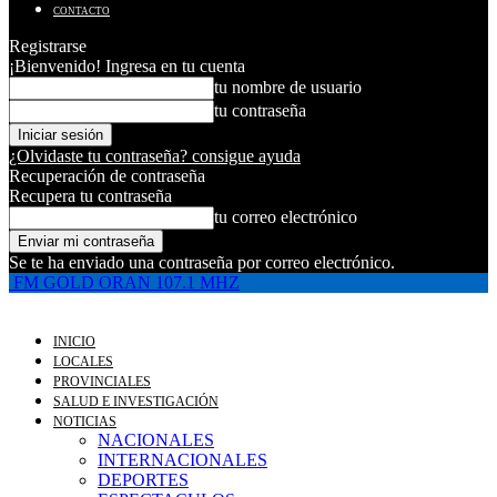
CONTACTO
Registrarse
¡Bienvenido! Ingresa en tu cuenta
tu nombre de usuario
tu contraseña
¿Olvidaste tu contraseña? consigue ayuda
Recuperación de contraseña
Recupera tu contraseña
tu correo electrónico
Se te ha enviado una contraseña por correo electrónico.
FM GOLD ORAN 107.1 MHZ
INICIO
LOCALES
PROVINCIALES
SALUD E INVESTIGACIÓN
NOTICIAS
NACIONALES
INTERNACIONALES
DEPORTES