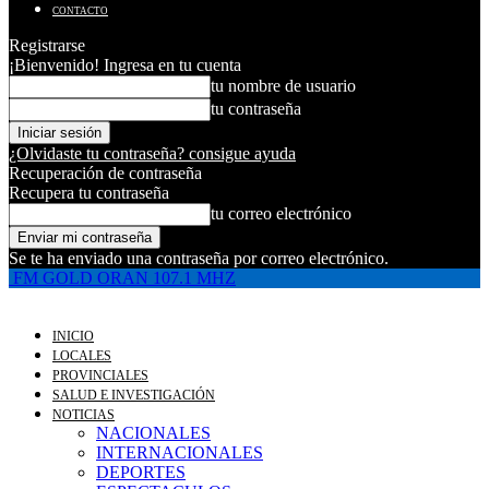
CONTACTO
Registrarse
¡Bienvenido! Ingresa en tu cuenta
tu nombre de usuario
tu contraseña
¿Olvidaste tu contraseña? consigue ayuda
Recuperación de contraseña
Recupera tu contraseña
tu correo electrónico
Se te ha enviado una contraseña por correo electrónico.
FM GOLD ORAN 107.1 MHZ
INICIO
LOCALES
PROVINCIALES
SALUD E INVESTIGACIÓN
NOTICIAS
NACIONALES
INTERNACIONALES
DEPORTES