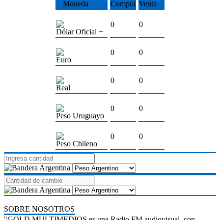
Moneda
Compra
Venta
0
0
Dólar Oficial +
0
0
Euro
0
0
Real
0
0
Peso Uruguayo
0
0
Peso Chileno
SOBRE NOSOTROS
"GOLD MULTIMEDIOS es una Radio FM audiovisual, con