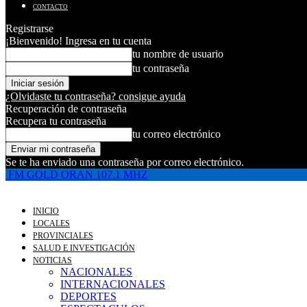
CONTACTO
Registrarse
¡Bienvenido! Ingresa en tu cuenta
tu nombre de usuario
tu contraseña
¿Olvidaste tu contraseña? consigue ayuda
Recuperación de contraseña
Recupera tu contraseña
tu correo electrónico
Se te ha enviado una contraseña por correo electrónico.
FM GOLD ORAN 107.1 MHZ
INICIO
LOCALES
PROVINCIALES
SALUD E INVESTIGACIÓN
NOTICIAS
NACIONALES
INTERNACIONALES
DEPORTES