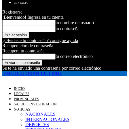
CONTACTO
Registrarse
¡Bienvenido! Ingresa en tu cuenta
tu nombre de usuario
tu contraseña
¿Olvidaste tu contraseña? consigue ayuda
Recuperación de contraseña
Recupera tu contraseña
tu correo electrónico
Se te ha enviado una contraseña por correo electrónico.
FM GOLD ORAN 107.1 MHZ
INICIO
LOCALES
PROVINCIALES
SALUD E INVESTIGACIÓN
NOTICIAS
NACIONALES
INTERNACIONALES
DEPORTES