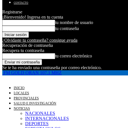
CONTACTO
Registrarse
¡Bienvenido! Ingresa en tu cuenta
tu nombre de usuario
tu contraseña
¿Olvidaste tu contraseña? consigue ayuda
Recuperación de contraseña
Recupera tu contraseña
tu correo electrónico
Se te ha enviado una contraseña por correo electrónico.
FM GOLD ORAN 107.1 MHZ
INICIO
LOCALES
PROVINCIALES
SALUD E INVESTIGACIÓN
NOTICIAS
NACIONALES
INTERNACIONALES
DEPORTES