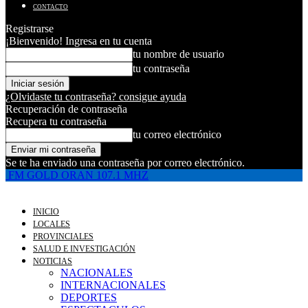
CONTACTO
Registrarse
¡Bienvenido! Ingresa en tu cuenta
tu nombre de usuario
tu contraseña
¿Olvidaste tu contraseña? consigue ayuda
Recuperación de contraseña
Recupera tu contraseña
tu correo electrónico
Se te ha enviado una contraseña por correo electrónico.
FM GOLD ORAN 107.1 MHZ
INICIO
LOCALES
PROVINCIALES
SALUD E INVESTIGACIÓN
NOTICIAS
NACIONALES
INTERNACIONALES
DEPORTES