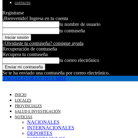
CONTACTO
Registrarse
¡Bienvenido! Ingresa en tu cuenta
tu nombre de usuario
tu contraseña
¿Olvidaste tu contraseña? consigue ayuda
Recuperación de contraseña
Recupera tu contraseña
tu correo electrónico
Se te ha enviado una contraseña por correo electrónico.
FM GOLD ORAN 107.1 MHZ
INICIO
LOCALES
PROVINCIALES
SALUD E INVESTIGACIÓN
NOTICIAS
NACIONALES
INTERNACIONALES
DEPORTES