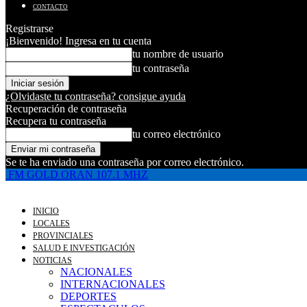
CONTACTO
Registrarse
¡Bienvenido! Ingresa en tu cuenta
tu nombre de usuario
tu contraseña
¿Olvidaste tu contraseña? consigue ayuda
Recuperación de contraseña
Recupera tu contraseña
tu correo electrónico
Se te ha enviado una contraseña por correo electrónico.
FM GOLD ORAN 107.1 MHZ
INICIO
LOCALES
PROVINCIALES
SALUD E INVESTIGACIÓN
NOTICIAS
NACIONALES
INTERNACIONALES
DEPORTES