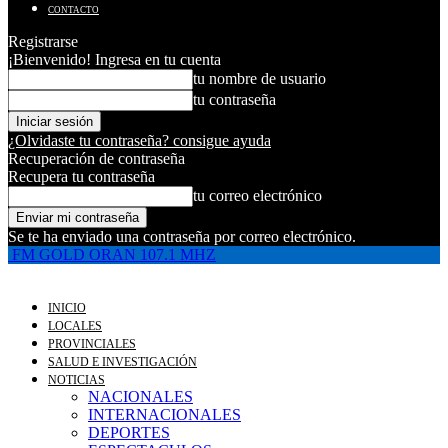
CONTACTO
Registrarse
¡Bienvenido! Ingresa en tu cuenta
tu nombre de usuario
tu contraseña
¿Olvidaste tu contraseña? consigue ayuda
Recuperación de contraseña
Recupera tu contraseña
tu correo electrónico
Se te ha enviado una contraseña por correo electrónico.
FM GOLD ORAN 107.1 MHZ
INICIO
LOCALES
PROVINCIALES
SALUD E INVESTIGACIÓN
NOTICIAS
NACIONALES
INTERNACIONALES
DEPORTES