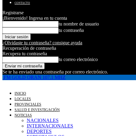
CONTACTO
Registrarse
¡Bienvenido! Ingresa en tu cuenta
tu nombre de usuario
tu contraseña
¿Olvidaste tu contraseña? consigue ayuda
Recuperación de contraseña
Recupera tu contraseña
tu correo electrónico
Se te ha enviado una contraseña por correo electrónico.
FM GOLD ORAN 107.1 MHZ
INICIO
LOCALES
PROVINCIALES
SALUD E INVESTIGACIÓN
NOTICIAS
NACIONALES
INTERNACIONALES
DEPORTES