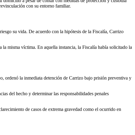
su domicilio a pesar de contar con medidas de protección y custodia
revinculación con su entorno familiar.
esgo su vida. De acuerdo con la hipótesis de la Fiscalía, Carrizo
a misma víctima. En aquella instancia, la Fiscalía había solicitado la
teo, ordenó la inmediata detención de Carrizo bajo prisión preventiva y
ncias del hecho y determinar las responsabilidades penales
esclarecimiento de casos de extrema gravedad como el ocurrido en