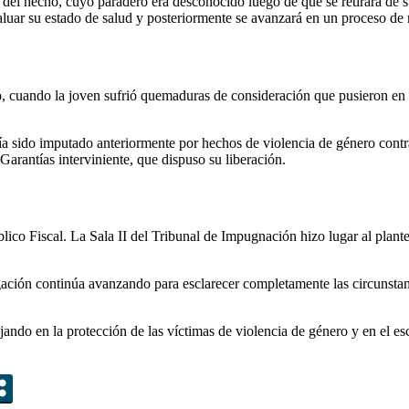
a del hecho, cuyo paradero era desconocido luego de que se retirara de 
aluar su estado de salud y posteriormente se avanzará en un proceso de 
 cuando la joven sufrió quemaduras de consideración que pusieron en ri
 sido imputado anteriormente por hechos de violencia de género contra l
arantías interviniente, que dispuso su liberación.
úblico Fiscal. La Sala II del Tribunal de Impugnación hizo lugar al plan
tigación continúa avanzando para esclarecer completamente las circunsta
ajando en la protección de las víctimas de violencia de género y en el 