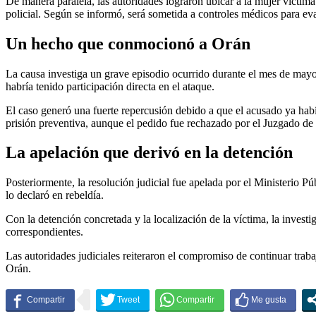
De manera paralela, las autoridades lograron ubicar a la mujer víctim
policial. Según se informó, será sometida a controles médicos para ev
Un hecho que conmocionó a Orán
La causa investiga un grave episodio ocurrido durante el mes de mayo,
habría tenido participación directa en el ataque.
El caso generó una fuerte repercusión debido a que el acusado ya había
prisión preventiva, aunque el pedido fue rechazado por el Juzgado de G
La apelación que derivó en la detención
Posteriormente, la resolución judicial fue apelada por el Ministerio P
lo declaró en rebeldía.
Con la detención concretada y la localización de la víctima, la inves
correspondientes.
Las autoridades judiciales reiteraron el compromiso de continuar trab
Orán.