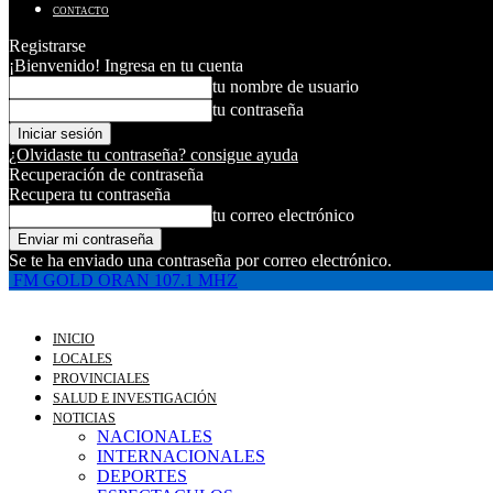
CONTACTO
Registrarse
¡Bienvenido! Ingresa en tu cuenta
tu nombre de usuario
tu contraseña
¿Olvidaste tu contraseña? consigue ayuda
Recuperación de contraseña
Recupera tu contraseña
tu correo electrónico
Se te ha enviado una contraseña por correo electrónico.
FM GOLD ORAN 107.1 MHZ
INICIO
LOCALES
PROVINCIALES
SALUD E INVESTIGACIÓN
NOTICIAS
NACIONALES
INTERNACIONALES
DEPORTES