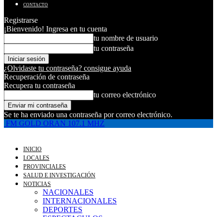
CONTACTO
Registrarse
¡Bienvenido! Ingresa en tu cuenta
tu nombre de usuario
tu contraseña
¿Olvidaste tu contraseña? consigue ayuda
Recuperación de contraseña
Recupera tu contraseña
tu correo electrónico
Se te ha enviado una contraseña por correo electrónico.
FM GOLD ORAN 107.1 MHZ
INICIO
LOCALES
PROVINCIALES
SALUD E INVESTIGACIÓN
NOTICIAS
NACIONALES
INTERNACIONALES
DEPORTES