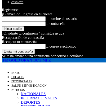
CONTACTO
Registrarse
¡Bienvenido! Ingresa en tu cuenta
tu nombre de usuario
tu contraseña
¿Olvidaste tu contraseña? consigue ayuda
Recuperación de contraseña
Recupera tu contraseña
tu correo electrónico
Se te ha enviado una contraseña por correo electrónico.
FM GOLD ORAN 107.1 MHZ
INICIO
LOCALES
PROVINCIALES
SALUD E INVESTIGACIÓN
NOTICIAS
NACIONALES
INTERNACIONALES
DEPORTES