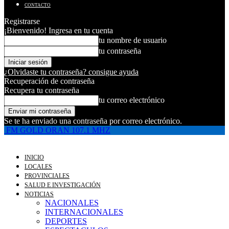
CONTACTO
Registrarse
¡Bienvenido! Ingresa en tu cuenta
tu nombre de usuario
tu contraseña
¿Olvidaste tu contraseña? consigue ayuda
Recuperación de contraseña
Recupera tu contraseña
tu correo electrónico
Se te ha enviado una contraseña por correo electrónico.
FM GOLD ORAN 107.1 MHZ
INICIO
LOCALES
PROVINCIALES
SALUD E INVESTIGACIÓN
NOTICIAS
NACIONALES
INTERNACIONALES
DEPORTES