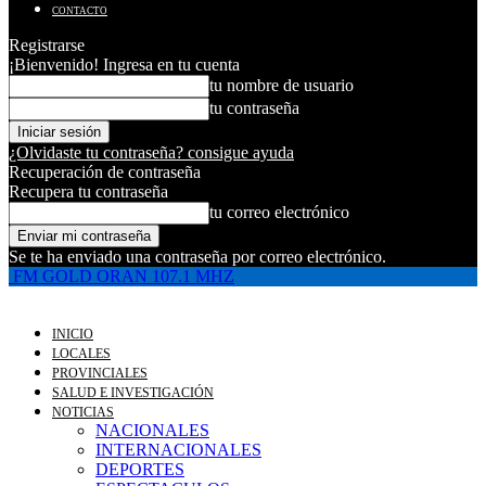
CONTACTO
Registrarse
¡Bienvenido! Ingresa en tu cuenta
tu nombre de usuario
tu contraseña
¿Olvidaste tu contraseña? consigue ayuda
Recuperación de contraseña
Recupera tu contraseña
tu correo electrónico
Se te ha enviado una contraseña por correo electrónico.
FM GOLD ORAN 107.1 MHZ
INICIO
LOCALES
PROVINCIALES
SALUD E INVESTIGACIÓN
NOTICIAS
NACIONALES
INTERNACIONALES
DEPORTES