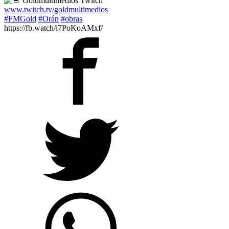
Goldmultimedios Twitch
www.twitch.tv/goldmultimedios
#FMGold
#Orán
#obras
https://fb.watch/i7PoKoAMxf/