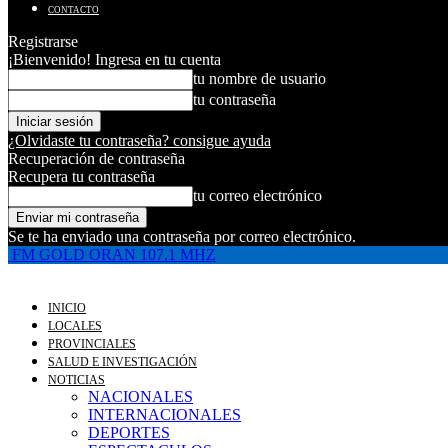
CONTACTO
Registrarse
¡Bienvenido! Ingresa en tu cuenta
tu nombre de usuario
tu contraseña
¿Olvidaste tu contraseña? consigue ayuda
Recuperación de contraseña
Recupera tu contraseña
tu correo electrónico
Se te ha enviado una contraseña por correo electrónico.
FM GOLD ORAN 107.1 MHZ
INICIO
LOCALES
PROVINCIALES
SALUD E INVESTIGACIÓN
NOTICIAS
NACIONALES
INTERNACIONALES
DEPORTES