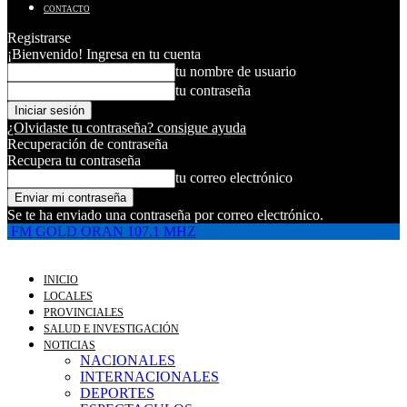
CONTACTO
Registrarse
¡Bienvenido! Ingresa en tu cuenta
tu nombre de usuario
tu contraseña
¿Olvidaste tu contraseña? consigue ayuda
Recuperación de contraseña
Recupera tu contraseña
tu correo electrónico
Se te ha enviado una contraseña por correo electrónico.
FM GOLD ORAN 107.1 MHZ
INICIO
LOCALES
PROVINCIALES
SALUD E INVESTIGACIÓN
NOTICIAS
NACIONALES
INTERNACIONALES
DEPORTES