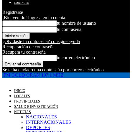
CONTACTO
Registrarse
¡Bienvenido! Ingresa en tu cuenta
tu nombre de usuario
tu contraseña
¿Olvidaste tu contraseña? consigue ayuda
Recuperación de contraseña
Recupera tu contraseña
tu correo electrónico
Se te ha enviado una contraseña por correo electrónico.
FM GOLD ORAN 107.1 MHZ
INICIO
LOCALES
PROVINCIALES
SALUD E INVESTIGACIÓN
NOTICIAS
NACIONALES
INTERNACIONALES
DEPORTES